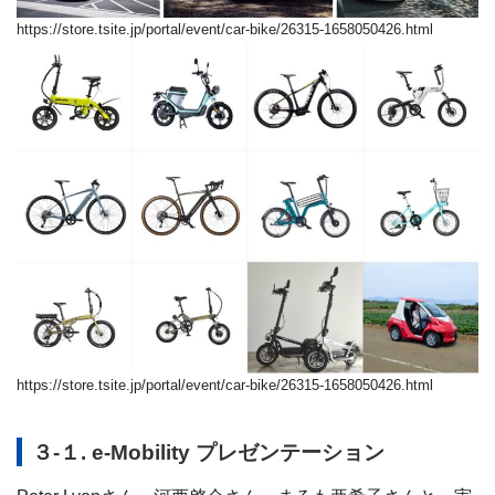
https://store.tsite.jp/portal/event/car-bike/26315-1658050426.html
https://store.tsite.jp/portal/event/car-bike/26315-1658050426.html
３-１. e-Mobility プレゼンテーション