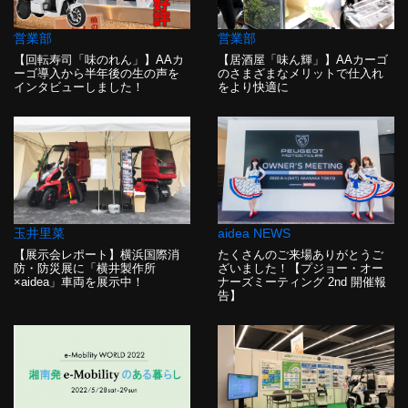
営業部
営業部
【回転寿司「味のれん」】AAカ
【居酒屋「味ん輝」】AAカーゴ
ーゴ導入から半年後の生の声を
のさまざまなメリットで仕入れ
インタビューしました！
をより快適に
玉井里菜
aidea NEWS
【展示会レポート】横浜国際消
たくさんのご来場ありがとうご
防・防災展に「横井製作所
ざいました！【プジョー・オー
×aidea」車両を展示中！
ナーズミーティング 2nd 開催報
告】